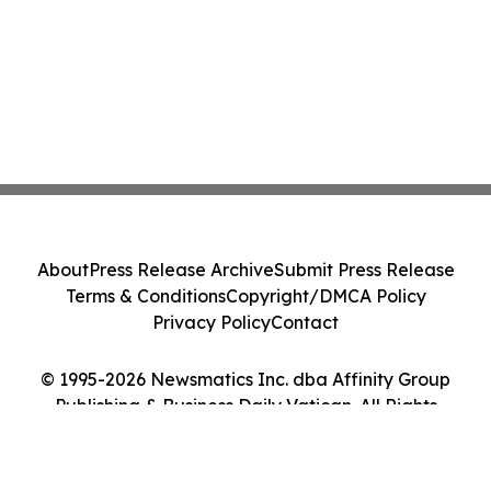
About
Press Release Archive
Submit Press Release
Terms & Conditions
Copyright/DMCA Policy
Privacy Policy
Contact
© 1995-2026 Newsmatics Inc. dba Affinity Group
Publishing & Business Daily Vatican. All Rights
Reserved.
Cookie Settings / Your Privacy Choices