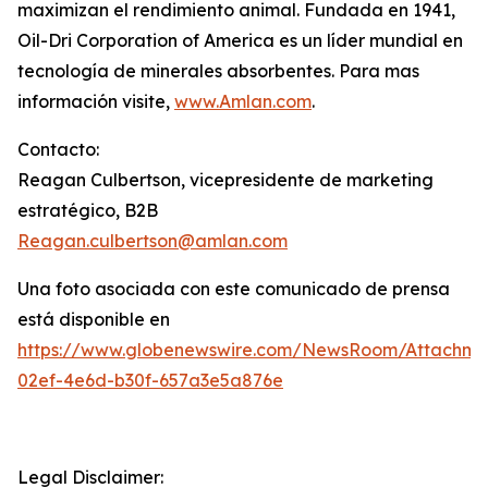
maximizan el rendimiento animal. Fundada en 1941,
Oil-Dri Corporation of America es un líder mundial en
tecnología de minerales absorbentes. Para mas
información visite,
www
.
Amlan
.
com
.
Contacto:
Reagan Culbertson, vicepresidente de marketing
estratégico, B2B
Reagan.culbertson@amlan.com
Una foto asociada con este comunicado de prensa
está disponible en
https://www.globenewswire.com/NewsRoom/Attachm
02ef-4e6d-b30f-657a3e5a876e
Legal Disclaimer: