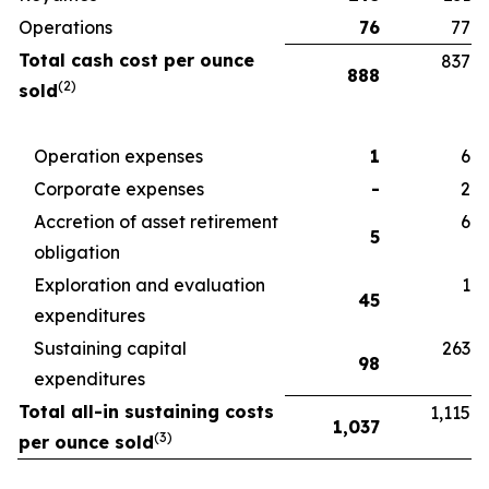
Operations
76
77
Total cash cost per ounce
837
888
(2)
sold
Operation expenses
1
6
Corporate expenses
-
2
Accretion of asset retirement
6
5
obligation
Exploration and evaluation
1
45
expenditures
Sustaining capital
263
98
expenditures
Total all-in sustaining costs
1,115
1,037
(3)
per ounce sold