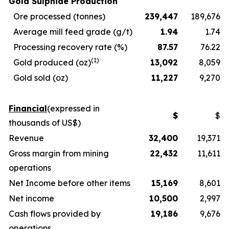
Gold Sulphide Production
Ore processed (tonnes)
239,447
189,676
Average mill feed grade (g/t)
1.94
1.74
Processing recovery rate (%)
87.57
76.22
(1)
Gold produced (oz)
13,092
8,059
Gold sold (oz)
11,227
9,270
Financial
(expressed in
$
$
thousands of US$)
Revenue
32,400
19,371
Gross margin from mining
22,432
11,611
operations
Net Income before other items
15,169
8,601
Net income
10,500
2,997
Cash flows provided by
19,186
9,676
operations